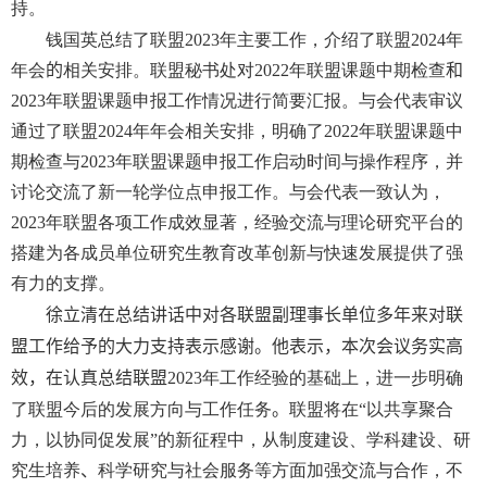
持。
钱国英总结了联盟
2023
年主要工作，介绍了联盟
2024
年
年会
的
相关安排。联盟秘书处对
2022
年联盟课题中期检查
和
2023
年联盟课题申报工作情况进行简要汇报。与会代表审议
通过了联盟
2024
年年会相关安排，明确了
2022
年联盟课题中
期检查与
2023
年联盟课题申报工作启动时间与操作程序，并
讨论交流了新一轮学位点申报工作。与会代表一致认为，
2023
年联盟各项工作成效显著，经验交流与理论研究平台的
搭建为各成员单位研究生教育改革创新与快速发展提供了强
有力的支撑。
徐立清在总结讲话中对各联盟副理事长单位多年来对联
盟工作给予的大力支持表示感谢。他表示
，
本次会议务实高
效，在认真总结联盟
2023
年工作经验的基础上，进一步明确
了联盟今后的发展方向与工作任务
。
联盟将在“以共享聚合
力，以协同促发展”的新征程中，从制度建设、学科建设、研
究生培养
、
科学研究与社会服务等方面加强交流与合作，不