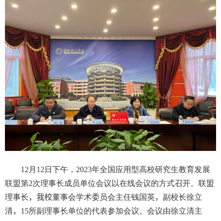
12
月
12
日下午，
2023
年全国应用型高校研究生教育发展
联盟第
2
次理事长成员单位会议以在线会议的方式召开。联盟
理事长
，
我校
董事会学术委员会主任钱国英
，
副校长徐立
清
，
15
所副理事长单位的代表参加会议。会议由徐立清主