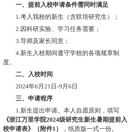
一、提前
入校
申请条件需同时满足
1.考入我校的
新生（含联培研究生）
；
2
.因科研实验、学习任务需要；
3
.导师
及
家长同意；
4
.
新生
入校
期间遵守学校的各项规章制
度。
二、
入校
时间
2024年
6
月
21
日
-9月
6
日
三、申请程序
1.
新生
提出申请。本人自愿原则，填写
《浙江万里学院
2024级研究生
新生暑期
提前
入
校
申请表》（附件
1）
，纸质版一式一份。