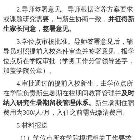
2.导师签署意见。导师根据
培养方案要求
或
课题研究
需要，与
新生
协商一致，
并征得
新
生
家长同意，签署意见
。
3.
学位点
审核批准。导师签署意见后，辅
导员对照提前
入校
条件审查并签署意见，报
学
位点所在学院
审批（
学务工作分管
领导签字，
加盖学院公章）。
4.
审批
通过的提前
入校
新生
，由
学位点所
在学院
负责
新生
暑期在校期间教育管理
并
及时
纳入研究生
暑期留校管理体系
。
新生暑期住宿
费用为
300/人/月，入住之前需先缴清费用。
5.材料报送
（
1）
学位点所在学院根据相关工作要求