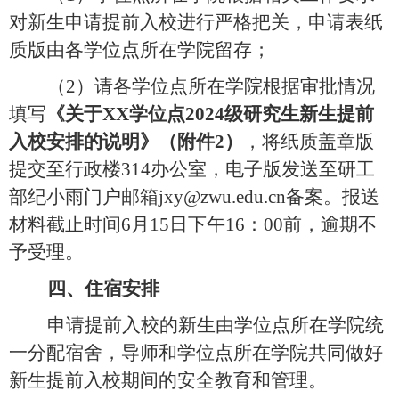
对新生申请提前入校进行严格把关，申请表纸
质版由
各
学位点所在学院
留存；
（
2）
请各学位点所在学院根据审批情况
填写
《关于
XX学位点2024级研究生新生提前
入校安排的说明》（附件2）
，
将纸质盖章版
提交至行政楼
314
办公室
，
电子版发送至研工
部纪小雨门户邮箱
jxy@zwu.edu.cn备案
。
报送
材料截止时间
6月
15
日下午
1
6
：
00前，
逾期不
予受理
。
四、住宿安排
申请提前入校的新生由学位点所在学院统
一
分配宿舍
，
导师和
学位点所在学院
共同做好
新生提前入校期间
的
安全教育和管理
。