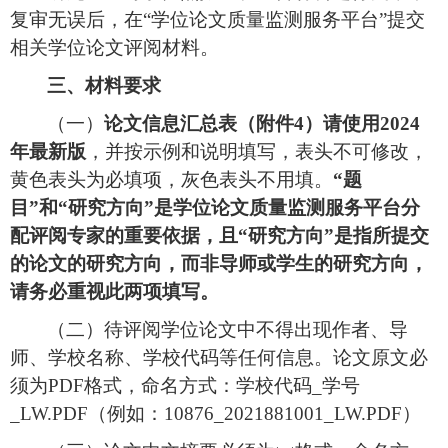
复审无误后，在
“
学位论文质量监测服务平台
”
提交
相关学位论文评阅材料。
三、材料要求
（一）
论文信息汇总表（附件
4）请使用2024
年最新版
，并按示例和说明填写，表头不可修改，
黄色表头为必填项，灰色表头不用填。
“题
目”和“研究方向”是学位论文质量监测服务平台分
配评阅专家的重要依据，且“研究方向”是指所提交
的论文的研究方向，而非导师或学生的研究方向，
请务必重视此两项填写。
（二）
待
评阅
学位论文
中
不得出现作者、导
师、学校名称、学校代码等任何信息。
论文
原文必
须为
PDF
格式，命名方式：学校代码
_学号
_LW.
PDF
（
例如：
10876
_
2021881001
_LW.
PDF
）