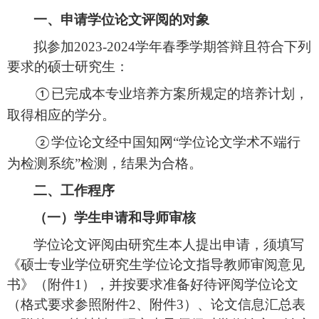
一、
申请学位论文评阅的
对象
拟参加
2023-2024学年
春季
学期答辩
且符合下列
要求
的硕士研究生
：
已
完成本专业培养方案所规定的培养计划，
①
取得相应的学分。
学位论文经
中国知网
“
学位论文学术不端行
②
为检测系统
”
检测，结果为合格。
二、工作程序
（一）
学生申请和导师审核
学位论文
评阅
由研究生本人提出
申请
，
须填写
《硕士专业学位研究生学位论文指导教师审阅意见
书》（附件
1），并按要求准备好
待
评阅
学位论文
（
格式要求参照附件
2、附件3
）、
论文信息汇总表