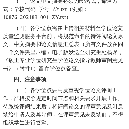
（三）论文中文摘要必须为
txt格式，命名方
式：学校代码_学号_ZY.txt（例如：
10876_2021881001_ZY.txt）
（四）各学位点需在上传相关材料至学位论文
质量监测服务平台前，将规范命名的待评阅论文原
文、中文摘要和论文信息汇总表（所有文件放在同
一个文件夹里压缩）电子版发送至研究生处杨璐，
《硕士专业学位研究生学位论文指导教师审阅意见
书》（附件
1）留存学位点备查。
四
、注意事项
（
一
）
各
学位点要高度重视学位论文评阅工
作，严格按照规定时间节点和相关要求开展工作
。
待系统评阅结束后，
将
评阅
论文的评审意见及时反
馈给申请人及其导师，在评审意见未反馈前，不得
组织
学生进行
答辩。