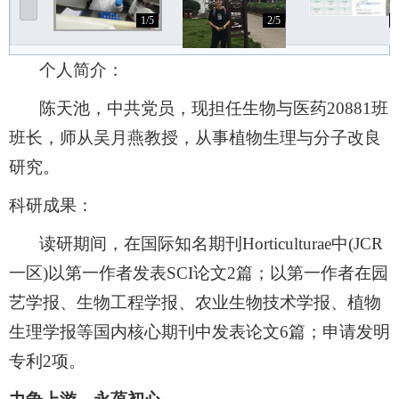
1/5
2/5
3
个人简介：
陈天池，中共党员，现担任生物与医药
20881班
班长，师从吴月燕教授，从事植物生理与分子改良
研究。
科研成果：
读研期间，
在国际知名期刊
Horticulturae
中
(JCR
一区)以第一作者发表SCI论文2篇；以第一作者在园
艺学报、生物工程学报、农业生物技术学报、植物
生理学报等国内核心期刊中发表论文6篇；申请发明
专利2项。