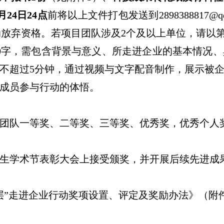
月
2
4
日
24
点
前将以上文件打包发送到
2898388817
@q
动放弃资格。若项目团队涉及
2
个及以上
单位，请以
0
字，需包含背景与意义、所走进企业的基本情况、
不超过
5
分钟，通过视频与文字配音制作，展示被
成员参与行动的体悟。
）
团队一等奖、二等奖、三等奖、优秀奖
，
优秀个人
生学术节表彰大会上接受颁奖，并开展后续先进成
层”走进企业行动奖项设置、评定及奖励办法》（附