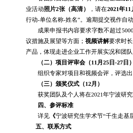
业活动
照片
2
张（高清）
，
请在
2021
年
11
行动
-
单位名称
-
姓名”。逾期提交视作自
成果申报书内容要求字数不超过
500
议措施及展望等方面；
视频讲解
要求时长
产品，体现走进企业工作开展实况和团队
（二）项目评审会（
11
月
2
5
日
-2
7
日
组织专家对项目和视频会评，评选出
（三）颁奖仪式（
12
月）
获奖团队及个人将在
2021
年宁波研究
四、参评标准
详见
《
宁波研究生学术节“千生走基
五、联系方式