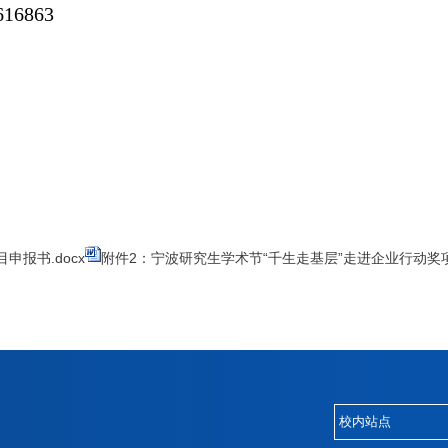
616863
报书.docx
附件2：宁波研究生学术节“千生走基层”走进企业行动奖项