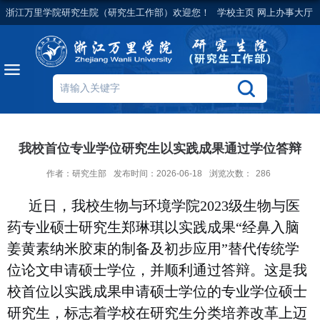
浙江万里学院研究生院（研究生工作部）欢迎您！
学校主页
网上办事大厅
我校首位专业学位研究生以实践成果通过学位答辩
作者：研究生部
发布时间：2026-06-18
浏览次数：
286
近日，
我校
生物与环境学院
2023级生物与医
药专业硕士研究生郑琳琪
以
实践成果
“经鼻入脑
姜黄素纳米胶束的制备及初步应用”替代传统学
位论文申请硕士学位，
并
顺利通过答辩。这是
我
校
首位以实践成果申请硕士学位的专业学位硕士
研究生，标志着学校在研究生分类培养改革上迈