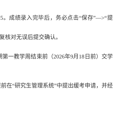
件
5
。成绩录入完毕后，务必点击“保存”—
>“
提
复核对无误后提交确认。
期第一教学周结束前（
2026
年
9
月
18
日前）交学
前在“研究生管理系统”中提出缓考申请，并经