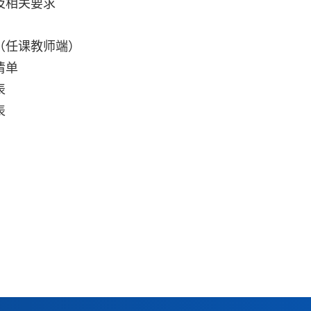
及相关要求
（任课教师端）
清单
表
表