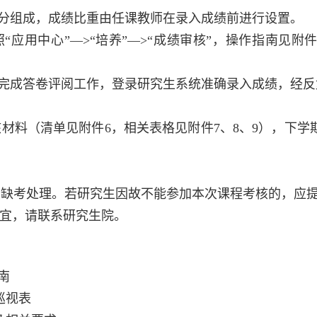
分组成，成绩比重由任课教师在录入成绩前进行设置。
“应用中心”—
>“
培养”—
>“
成绩审核”，操作指南见附
完成答卷评阅工作，登录研究生系统准确录入成绩，经反
核材料（清单见附件
6
，相关表格见附件
7
、
8
、
9
），下学
缺考处理。若研究生因故不能参加本次课程考核的，应提
宜，请联系研究生院。
南
巡视表