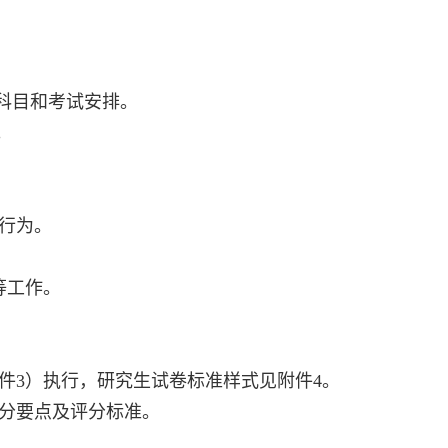
科目和考试安排。
。
行为。
等工作。
件
3
）执行，研究生试卷标准样式见附件
4
。
分要点及评分标准。