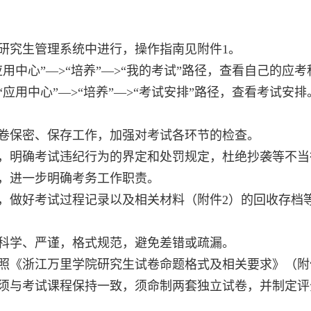
研究生管理系统中进行，操作指南见附件
1
。
用中心”—
>“
培养”—
>“
我的考试”路径，查看自己的应考
应用中心”—
>“
培养”—
>“
考试安排”路径，查看考试安排
卷保密、保存工作，加强对考试各环节的检查。
，明确考试违纪行为的界定和处罚规定，杜绝抄袭等不当
，进一步明确考务工作职责。
，做好考试过程记录以及相关材料（附件
2
）的回收存档
科学、严谨，格式规范，避免差错或疏漏。
照《浙江万里学院研究生试卷命题格式及相关要求》（附
须与考试课程保持一致，须命制两套独立试卷，并制定评