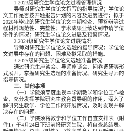
1.2023
级研究生学位论文过程管理情况
导师对研究生学位论文撰写的指导情况；学位论
文工作是否按开题报告
计划
的内容及进度进行；
拟于
2026
年
毕业
的
研究生学位论文中期检查、预答辩等过
程材料规范性、完整性；学术成果业绩
达到
申请
学位
条件
的情况
；研究生学位论文进展
及预警情况
。
2.2024
级研究生学位论文
进展情况
导师对研究生学位论文
选题
的指导情况；学位论
文
进展中
存在的问题、困难及拟采取的措施。
3.
20
25
级研究生学位论文
选题
准备情况
通过研究生座谈会、导师座谈会
、
问卷调研
等形
式展开，
掌握
研究生
选题的准备情况、研究生导师的
指导情况。
三、
其他事项
（一）
学院须高度重视本学期教学和学位工作检
查
，充分发挥
学院研究生
教
育
督导组的作用，深入了
解研究生教学
、
学位工作的开展
情况，及时发现并解
决存在的问题。
（二）
学院须
将教学
和学位工作
自查安排
表
（附
件
1
）于
4
月
24
日
下班
前报
研究生院
，将
自查
总结
表
、