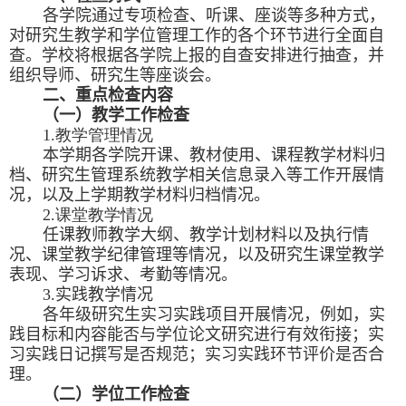
各
学院
通过专项检查、听课、座谈等多种方式，
对
研究生教学和学位管理工作
的各个环节进行全面自
查
。
学校
将根据各
学院
上报的自查安排进行抽查
，
并
组织导师、研究生等座谈会
。
二、
重点
检查内容
（
一
）
教学工作检查
1.
教学管理情况
本学期各学院
开课、教材
使用
、课程教学材料归
档、研究生管理系统教学相关
信息
录入等
工作开展情
况，以及上学期教学材料归档情况
。
2.
课堂教学情况
任课教师教学
大纲、教学计划材料以及
执行
情
况
、课堂教学纪律
管理
等情况，以及
研究生
课堂教学
表现、学习诉求、考勤等情况。
3.
实践
教学
情况
各年级研究生
实习实践项目
开展情况
，
例如，
实
践目标和内容
能
否与
学位
论文研究进行
有效衔接
；实
习实践日记撰写是否规范；实习实践环节评价是否合
理
。
（
二
）
学位工作检查