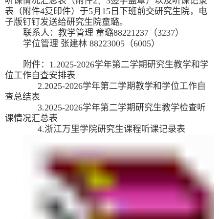
听课情况汇总表（附件
2
、
3
签字盖章
）
以及听课记录
表（附件
4
复印件）
于
5
月
15
日
下班
前交
研究生院
，电
子版
钉钉
发送
给研究生院童璐
。
联系人：
教学管理 童璐
8822
1237
（
3237
）
学位管理 张建林
88223005
（
6005
）
附件：
1.2025-2026
学年第二学期研究生教学和学
位工作自查安排表
2.2025-2026
学年第二学期教学和学位工作自
查总结表
3.2025-2026
学年第二学期研究生教学检查听
课情况汇总表
4.
浙江万里学院研究生课程听课记录表